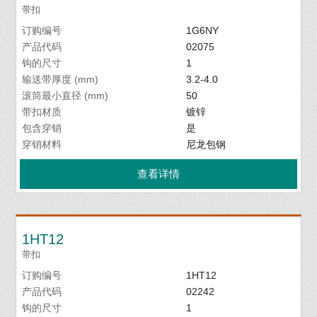
带扣
订购编号
1G6NY
产品代码
02075
钩的尺寸
1
输送带厚度 (mm)
3.2-4.0
滚筒最小直径 (mm)
50
带扣材质
镀锌
包含穿销
是
穿销材料
尼龙包钢
查看详情
1HT12
带扣
订购编号
1HT12
产品代码
02242
钩的尺寸
1