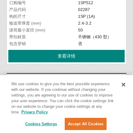
订购编号
1SPS12
产品代码
02287
钩的尺寸
1SP (1A)
输送带厚度 (mm)
2.4-3.2
滚筒最小直径 (mm)
50
带扣材质
不锈钢（430 型）
包含穿销
否
查看详情
1SPS12NYS
We use cookies to give you the best possible experience
with our website. If you continue without changing your
带扣
settings, you are agreeing to our use of cookies to improve
订购编号
1SPS12NYS
your user experience. You can click the cookie settings link
产品代码
02289
on our website to change your cookie settings at any
time.
Privacy Policy
钩的尺寸
1SP (1A)
输送带厚度 (mm)
2.4-3.2
Cookies Settings
Accept All Cookies
滚筒最小直径 (mm)
50
带扣材质
不锈钢（430 型）