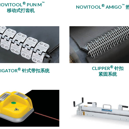
®
™
NOVITOOL
PUN M
®
™
NOVITOOL
AMIGO
移动式打齿机
®
CLIPPER
针扣
®
LIGATOR
针式带扣系统
紧固系统