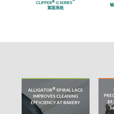
®
™
CLIPPER
G SERIES
紧固系统
®
ALLIGATOR
SPIRAL LACE
PRE
IMPROVES CLEANING
$9
EFFICIENCY AT BAKERY
M