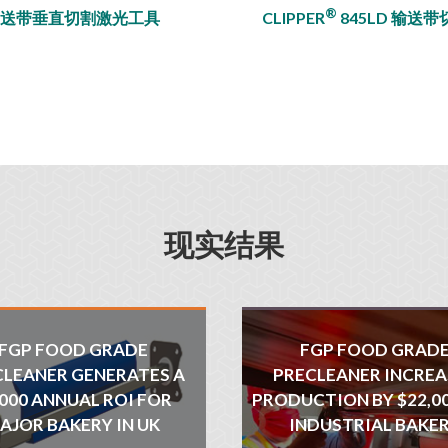
®
输送带垂直切割激光工具
CLIPPER
845LD 输送
现实结果
FGP FOOD GRADE
FGP FOOD GRAD
CLEANER GENERATES A
PRECLEANER INCREA
,000 ANNUAL ROI FOR
PRODUCTION BY $22,0
AJOR BAKERY IN UK
INDUSTRIAL BAKE