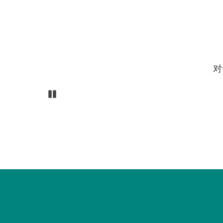
对
Pause