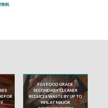
带切割机
E
FGS FOOD GRADE
SES
SECONDARY CLEANER
00 FOR
REDUCES WASTE BY UP TO
RY
98% AT MAJOR